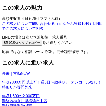
この求人の魅力
高額年収
週４日勤務可
ママさん歓迎
この求人について問い合わせる（かんたん登録10秒）
LINE
でこの求人について相談
LINEの場合は友だち追加後、求人番号
をお送りください
SR-0029
⧉ タップでコピー
応募ではなく相談ベースでOK。完全秘密厳守です。
この求人に近い求人
外来｜常勤
NEW
年収2000万円以上可！週3日〜勤務OK！オンコールなし！
整形リハ専門外来
年収
1,600〜2,000万円
勤務地
神奈川県横浜市中区
勤務日数
週3〜5日