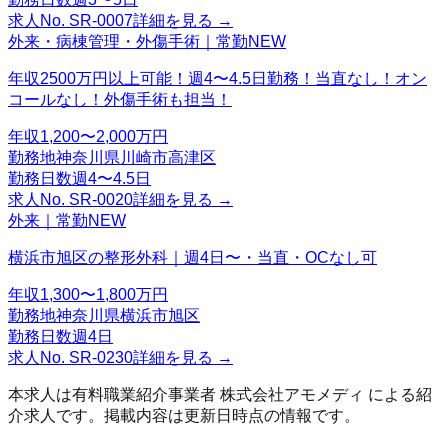
求人No.
SR-0007
詳細を見る →
外来・病棟管理・外傷手術｜常勤
NEW
年収2500万円以上可能！週4〜4.5日勤務！当直なし！オン
コールなし！外傷手術も担当！
年収
1,200〜2,000万円
勤務地
神奈川県川崎市高津区
勤務日数
週4〜4.5日
求人No.
SR-0020
詳細を見る →
外来｜常勤
NEW
横浜市旭区の整形外科｜週4日〜・当直・OCなし可
年収
1,300〜1,800万円
勤務地
神奈川県横浜市旭区
勤務日数
週4日
求人No.
SR-0230
詳細を見る →
本求人は有料職業紹介事業者
株式会社アモメディ
による紹
介求人です。掲載内容は更新日時点の情報です。