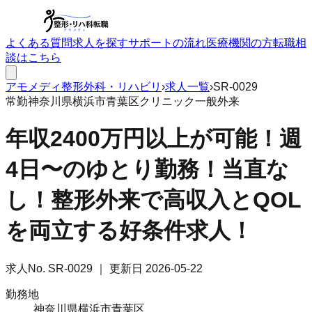
よくある質問
求人を探す
サポートの流れ
医療機関の方
転職相
談はこちら
アモメディ
整形外科・リハビリ
›
求人一覧
›
SR-0029
常勤
神奈川県横浜市青葉区
クリニック
一般外来
年収2400万円以上が可能！週
4日〜のゆとり勤務！当直な
し！整形外来で高収入とQOL
を両立する好条件求人！
求人No.
SR-0029
｜ 更新日
2026-05-22
勤務地
神奈川県横浜市青葉区