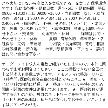
スを大切にしながら高収入を実現できる、充実した職場環境
です！ ◎勤務条件 ・勤務日数 週4〜5日 ・勤務時間 平日
09:00〜18:30 / 土日 09:00〜13:00 ・当直回数 なし ・給与
条件 週4日：1,900万円／週4.5日：2,200万円／週5日：
2,400万円 ・職務内容 外来、その他（リハビリ） ・患者人
数 外来（25名程度/コマ） ・診療体制 詳細はお問い合わ
せ下さい ・交通費 別途支給 ・休日 詳細はお問い
合わせ下さい ・休暇 夏季、有給休暇、年末年始 ・各
種保険 完備 ・車通勤 ご相談 ・開始時期 随時ご相談
◎施設概要 ・所在地 神奈川県横浜市 ・アクセス 詳細
はお問い合わせ下さい
━━━━━━━━━━━━━━━━━━━━━━━━━━━
オーダーメイド求人を複数ご紹介いたしますので、本件に関
わらずまずお問合せください！ ここに掲載できない全国の
非公開求人も多数ございます。 アモメディは整形・リハビ
リ科専門 / 医師複数名在籍の会社だからこそ... ★ 整形・リ
ハビリ科の内情に精通。 ★ 整形・リハビリ科特化のため
関東・関西の案件は網羅しております。 ★ 医師複数が運
営する会社のため、独自のネットワークを持ちます 整形・
リハビリ科の転職は、私たちに安心してお任せください！ま
ずはお問い合わせを。