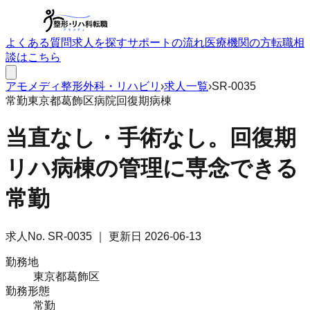
よくある質問
求人を探す
サポートの流れ
医療機関の方
転職相
談はこちら
アモメディ
整形外科・リハビリ
›
求人一覧
›
SR-0035
常勤
東京都葛飾区
病院
回復期病棟
当直なし・手術なし。回復期
リハ病棟の管理に専念できる
常勤
求人No.
SR-0035
｜ 更新日
2026-06-13
勤務地
東京都葛飾区
勤務形態
常勤