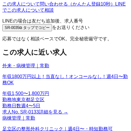
この求人について問い合わせる（かんたん登録10秒）
LINE
でこの求人について相談
LINEの場合は友だち追加後、求人番号
をお送りください
SR-0035
⧉ タップでコピー
応募ではなく相談ベースでOK。完全秘密厳守です。
この求人に近い求人
外来・病棟管理｜常勤
年収1800万円以上！当直なし！オンコールなし！週4日〜勤
務OK
年収
1,500〜1,800万円
勤務地
東京都足立区
勤務日数
週4〜5日
求人No.
SR-0133
詳細を見る →
病棟管理｜常勤
足立区の整形外科クリニック｜週4日〜・時短勤務可