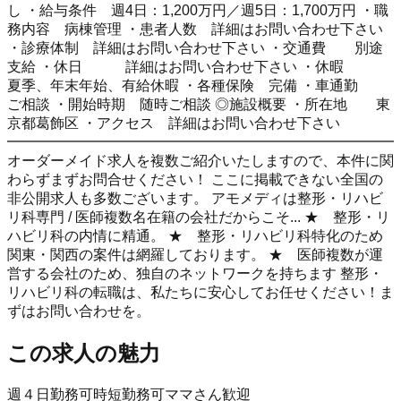
し ・給与条件 週4日：1,200万円／週5日：1,700万円 ・職
務内容 病棟管理 ・患者人数 詳細はお問い合わせ下さい
・診療体制 詳細はお問い合わせ下さい ・交通費 別途
支給 ・休日 詳細はお問い合わせ下さい ・休暇
夏季、年末年始、有給休暇 ・各種保険 完備 ・車通勤
ご相談 ・開始時期 随時ご相談 ◎施設概要 ・所在地 東
京都葛飾区 ・アクセス 詳細はお問い合わせ下さい
━━━━━━━━━━━━━━━━━━━━━━━━━━━
オーダーメイド求人を複数ご紹介いたしますので、本件に関
わらずまずお問合せください！ ここに掲載できない全国の
非公開求人も多数ございます。 アモメディは整形・リハビ
リ科専門 / 医師複数名在籍の会社だからこそ... ★ 整形・リ
ハビリ科の内情に精通。 ★ 整形・リハビリ科特化のため
関東・関西の案件は網羅しております。 ★ 医師複数が運
営する会社のため、独自のネットワークを持ちます 整形・
リハビリ科の転職は、私たちに安心してお任せください！ま
ずはお問い合わせを。
この求人の魅力
週４日勤務可
時短勤務可
ママさん歓迎