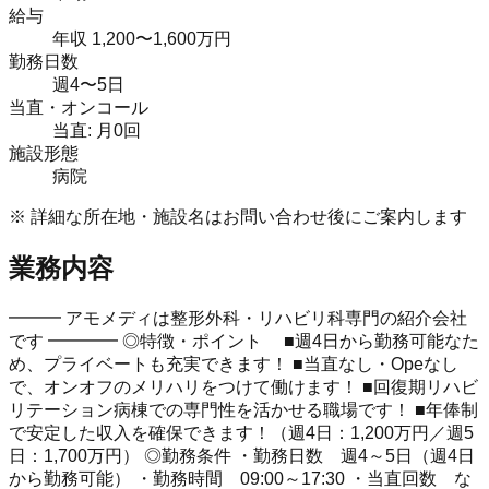
給与
年収 1,200〜1,600万円
勤務日数
週4〜5日
当直・オンコール
当直: 月0回
施設形態
病院
※ 詳細な所在地・施設名はお問い合わせ後にご案内します
業務内容
━━━ アモメディは整形外科・リハビリ科専門の紹介会社
です ━━━━ ◎特徴・ポイント ■週4日から勤務可能なた
め、プライベートも充実できます！ ■当直なし・Opeなし
で、オンオフのメリハリをつけて働けます！ ■回復期リハビ
リテーション病棟での専門性を活かせる職場です！ ■年俸制
で安定した収入を確保できます！（週4日：1,200万円／週5
日：1,700万円） ◎勤務条件 ・勤務日数 週4～5日（週4日
から勤務可能） ・勤務時間 09:00～17:30 ・当直回数 な