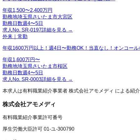
年収
1,500〜2,400万円
勤務地
埼玉県さいたま市大宮区
勤務日数
週4〜5日
求人No.
SR-0197
詳細を見る →
外来｜常勤
年収1600万円以上！週4日〜勤務OK！当直なし！オンコール
年収
1,600万円〜
勤務地
埼玉県さいたま市桜区
勤務日数
週4〜5日
求人No.
SR-0003
詳細を見る →
本求人は有料職業紹介事業者
株式会社アモメディ
による紹介
株式会社アモメディ
有料職業紹介事業許可番号
厚生労働大臣許可 01-ユ-300790