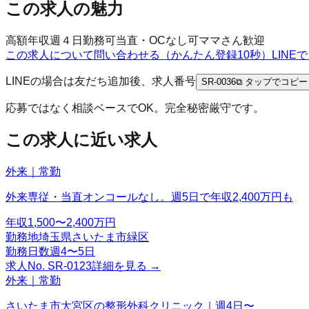
この求人の魅力
高額年収
週４日勤務可
当直・OCなし可
ママさん歓迎
この求人について問い合わせる（かんたん登録10秒）
LIN
LINEの場合は友だち追加後、求人番号
SR-0036
⧉ タップでコピー
応募ではなく相談ベースでOK。完全秘密厳守です。
この求人に近い求人
外来｜常勤
外来専従・当直オンコールなし。週5日で年収2,400万円も
年収
1,500〜2,400万円
勤務地
埼玉県さいたま市緑区
勤務日数
週4〜5日
求人No.
SR-0123
詳細を見る →
外来｜常勤
さいたま市大宮区の整形外科クリニック｜週4日〜