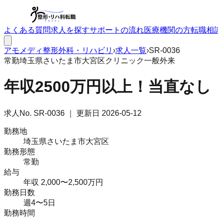
よくある質問
求人を探す
サポートの流れ
医療機関の方
転職相
アモメディ
整形外科・リハビリ
›
求人一覧
›
SR-0036
常勤
埼玉県さいたま市大宮区
クリニック
一般外来
年収2500万円以上！当直な
求人No.
SR-0036
｜ 更新日
2026-05-12
勤務地
埼玉県さいたま市大宮区
勤務形態
常勤
給与
年収 2,000〜2,500万円
勤務日数
週4〜5日
勤務時間