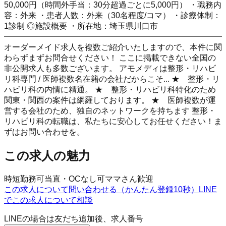
50,000円（時間外手当：30分超過ごとに5,000円） ・職務内
容：外来 ・患者人数：外来（30名程度/コマ） ・診療体制：
1診制 ◎施設概要 ・所在地：埼玉県川口市
━━━━━━━━━━━━━━━━━━━━━━━━━━━
オーダーメイド求人を複数ご紹介いたしますので、本件に関
わらずまずお問合せください！ ここに掲載できない全国の
非公開求人も多数ございます。 アモメディは整形・リハビ
リ科専門 / 医師複数名在籍の会社だからこそ... ★ 整形・リ
ハビリ科の内情に精通。 ★ 整形・リハビリ科特化のため
関東・関西の案件は網羅しております。 ★ 医師複数が運
営する会社のため、独自のネットワークを持ちます 整形・
リハビリ科の転職は、私たちに安心してお任せください！ま
ずはお問い合わせを。
この求人の魅力
時短勤務可
当直・OCなし可
ママさん歓迎
この求人について問い合わせる（かんたん登録10秒）
LINE
でこの求人について相談
LINEの場合は友だち追加後、求人番号