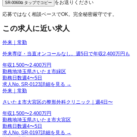
をお送りください
SR-0060
⧉ タップでコピー
応募ではなく相談ベースでOK。完全秘密厳守です。
この求人に近い求人
外来｜常勤
外来専従・当直オンコールなし。週5日で年収2,400万円も
年収
1,500〜2,400万円
勤務地
埼玉県さいたま市緑区
勤務日数
週4〜5日
求人No.
SR-0123
詳細を見る →
外来｜常勤
さいたま市大宮区の整形外科クリニック｜週4日〜
年収
1,500〜2,400万円
勤務地
埼玉県さいたま市大宮区
勤務日数
週4〜5日
求人No.
SR-0197
詳細を見る →