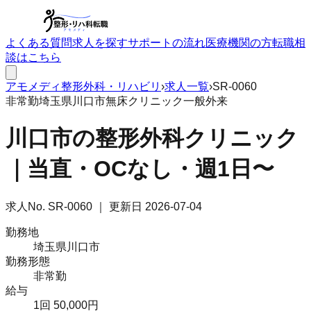
よくある質問
求人を探す
サポートの流れ
医療機関の方
転職相
談はこちら
アモメディ
整形外科・リハビリ
›
求人一覧
›
SR-0060
非常勤
埼玉県川口市
無床クリニック
一般外来
川口市の整形外科クリニック
｜当直・OCなし・週1日〜
求人No.
SR-0060
｜ 更新日
2026-07-04
勤務地
埼玉県川口市
勤務形態
非常勤
給与
1回 50,000円