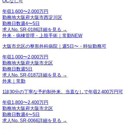
OCなし可
年収
1,600〜2,000万円
勤務地
大阪府大阪市西淀川区
勤務日数
週4〜5日
求人No.
SR-0186
詳細を見る →
外来・病棟管理・上肢手術｜常勤
NEW
大阪市北区の整形外科病院｜週5日〜・時短勤務可
年収
1,000〜2,000万円
勤務地
大阪府大阪市北区
勤務日数
週5日
求人No.
SR-0187
詳細を見る →
外来｜常勤
1診30分の丁寧な予約制外来。当直なしで年収2,400万円可
年収
1,800〜2,400万円
勤務地
大阪府大阪市北区
勤務日数
週4〜5日
求人No.
SR-0066
詳細を見る →