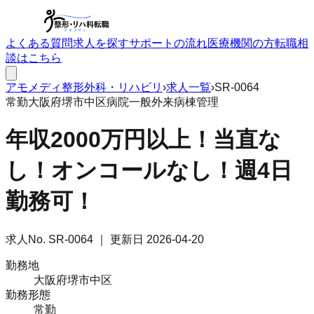
よくある質問
求人を探す
サポートの流れ
医療機関の方
転職相
談はこちら
アモメディ
整形外科・リハビリ
›
求人一覧
›
SR-0064
常勤
大阪府堺市中区
病院
一般外来
病棟管理
年収2000万円以上！当直な
し！オンコールなし！週4日
勤務可！
求人No.
SR-0064
｜ 更新日
2026-04-20
勤務地
大阪府堺市中区
勤務形態
常勤