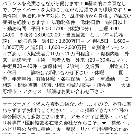
バランスを充実させながら働けます！ ■基本的に当直なし
で、プライベートを大切にしながら活躍できる環境です！ ■
急性期・地域包括ケア対応で、四肢骨折から脊椎まで幅広い
症例を経験できます！ ◎勤務条件 ・勤務日数 週4日以上
・勤務時間 平日 9:00-17:00（休憩60分）、土曜 9:00-
14:00 ※夜診 18:00-20:00 ・当直回数 なし（有も応相
談） ・給与条件 週4日：1,600万円～ ／ 週4.5日：1,600～
1,800万円 ／ 週5日：1,600～2,000万円 ※別途インセンテ
ィブあり（入院患者月10万～20万円程度） ・職務内容 外
来、病棟管理、手術 ・患者人数 外来（20～30名/コマ）、
手術月30～40件 ・診療体制 2診制 ・交通費 別途支給
・休日 詳細はお問い合わせ下さい ・休暇 夏
季、年末年始、有給休暇 ・各種保険 完備 ・車通勤 ご
相談 ・開始時期 随時ご相談 ◎施設概要 ・所在地 大阪
府堺市 ・アクセス 詳細はお問い合わせ下さい
━━━━━━━━━━━━━━━━━━━━━━━━━━━
オーダーメイド求人を複数ご紹介いたしますので、本件に関
わらずまずお問合せください！ ここに掲載できない全国の
非公開求人も多数ございます。 アモメディは整形・リハビ
リ科専門 / 医師複数名在籍の会社だからこそ... ★ 整形・リ
ハビリ科の内情に精通。 ★ 整形・リハビリ科特化のため