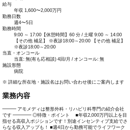
給与
年収 1,600〜2,000万円
勤務日数
週4〜5日
勤務時間
9:00 ～ 17:00【休憩時間】60 分 / 土曜 9:00 ～ 14:00
【その他 補足】 ※夜診18:00～20:00 【その他 補足】
※夜診18:00～20:00
当直・オンコール
当直: 無(有も応相談) 4回/月 / オンコール: 無
施設形態
病院
※ 詳細な所在地・施設名はお問い合わせ後にご案内します
業務内容
━━━ アモメディは整形外科・リハビリ科専門の紹介会社
です ━━━━ ◎特徴・ポイント ■年収2,000万円以上を目
指せる高収入ポジションです！別途インセンティブ支給でさ
らなる収入アップも！ ■週4日から勤務可能でライフワーク