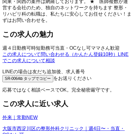
関東・関西の案件は網羅しております。 ★ 医師複数が運
営する会社のため、独自のネットワークを持ちます 整形・
リハビリ科の転職は、私たちに安心してお任せください！ま
ずはお問い合わせを。
この求人の魅力
週４日勤務可
時短勤務可
当直・OCなし可
ママさん歓迎
この求人について問い合わせる（かんたん登録10秒）
LINE
でこの求人について相談
LINEの場合は友だち追加後、求人番号
をお送りください
SR-0064
⧉ タップでコピー
応募ではなく相談ベースでOK。完全秘密厳守です。
この求人に近い求人
外来｜常勤
NEW
大阪市西淀川区の整形外科クリニック｜週4日〜・当直・