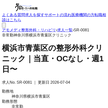
よくある質問
求人を探す
サポートの流れ
医療機関の方
転職相
談はこちら
アモメディ
整形外科・リハビリ
›
求人一覧
›
SR-0081
非常勤
神奈川県横浜市青葉区
クリニック
横浜市青葉区の整形外科クリ
ニック｜当直・OCなし・週1
日〜
求人No.
SR-0081
｜ 更新日
2026-07-04
勤務地
神奈川県横浜市青葉区
勤務形態
非常勤