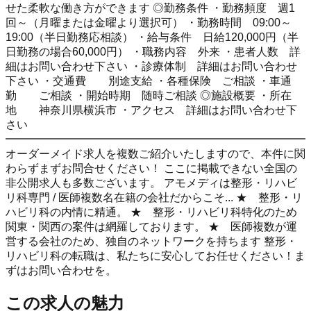
せた柔軟な働き方ができます ◎勤務条件 ・勤務頻度 週1
回～（月曜または金曜より選択可） ・勤務時間 09:00～
19:00（半日勤務応相談） ・給与条件 日給120,000円（半
日勤務の場合60,000円） ・職務内容 外来 ・患者人数 詳
細はお問い合わせ下さい ・診療体制 詳細はお問い合わせ
下さい ・交通費 別途支給 ・各種保険 ご相談 ・車通
勤 ご相談 ・開始時期 随時ご相談 ◎施設概要 ・所在
地 神奈川県横浜市 ・アクセス 詳細はお問い合わせ下
さい
━━━━━━━━━━━━━━━━━━━━━━━━━━━
オーダーメイド求人を複数ご紹介いたしますので、本件に関
わらずまずお問合せください！ ここに掲載できない全国の
非公開求人も多数ございます。 アモメディは整形・リハビ
リ科専門 / 医師複数名在籍の会社だからこそ... ★ 整形・リ
ハビリ科の内情に精通。 ★ 整形・リハビリ科特化のため
関東・関西の案件は網羅しております。 ★ 医師複数が運
営する会社のため、独自のネットワークを持ちます 整形・
リハビリ科の転職は、私たちに安心してお任せください！ま
ずはお問い合わせを。
この求人の魅力