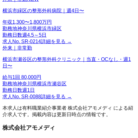
横浜市緑区の整形外科病院｜週4日〜
年収
1,300〜1,800万円
勤務地
神奈川県横浜市緑区
勤務日数
週4.5～5日
求人No.
SR-0214
詳細を見る →
外来｜非常勤
横浜市瀬谷区の整形外科クリニック｜当直・OCなし・週1
日〜
給与
1回 80,000円
勤務地
神奈川県横浜市瀬谷区
勤務日数
週1日
求人No.
SR-0088
詳細を見る →
本求人は有料職業紹介事業者
株式会社アモメディ
による紹
介求人です。掲載内容は更新日時点の情報です。
株式会社アモメディ