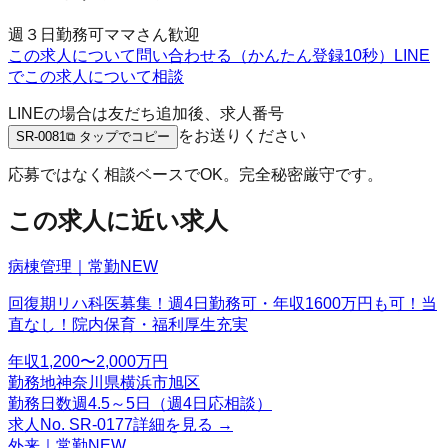
週３日勤務可
ママさん歓迎
この求人について問い合わせる（かんたん登録10秒）
LINE
でこの求人について相談
LINEの場合は友だち追加後、求人番号
をお送りください
SR-0081
⧉ タップでコピー
応募ではなく相談ベースでOK。完全秘密厳守です。
この求人に近い求人
病棟管理｜常勤
NEW
回復期リハ科医募集！週4日勤務可・年収1600万円も可！当
直なし！院内保育・福利厚生充実
年収
1,200〜2,000万円
勤務地
神奈川県横浜市旭区
勤務日数
週4.5～5日（週4日応相談）
求人No.
SR-0177
詳細を見る →
外来｜常勤
NEW