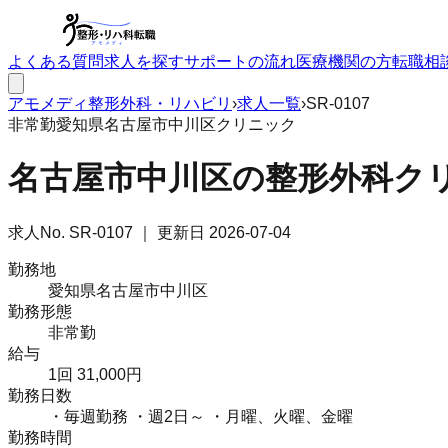
よくある質問
求人を探す
サポートの流れ
医療機関の方
転職相
アモメディ
整形外科・リハビリ
›
求人一覧
›
SR-0107
非常勤
愛知県名古屋市中川区
クリニック
名古屋市中川区の整形外科クリ
求人No.
SR-0107
｜ 更新日
2026-07-04
勤務地
愛知県名古屋市中川区
勤務形態
非常勤
給与
1回 31,000円
勤務日数
・毎週勤務 ・週2日～ ・月曜、火曜、金曜
勤務時間