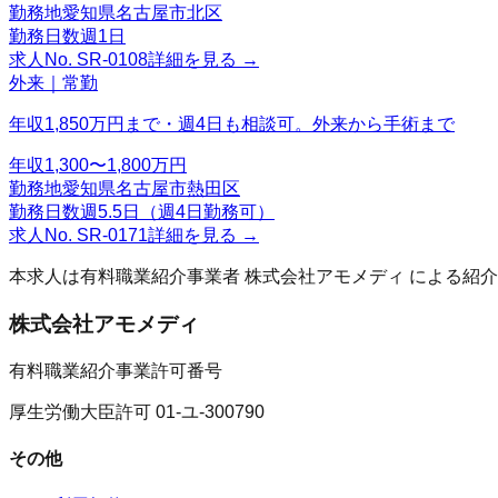
勤務地
愛知県名古屋市北区
勤務日数
週1日
求人No.
SR-0108
詳細を見る →
外来｜常勤
年収1,850万円まで・週4日も相談可。外来から手術まで
年収
1,300〜1,800万円
勤務地
愛知県名古屋市熱田区
勤務日数
週5.5日（週4日勤務可）
求人No.
SR-0171
詳細を見る →
本求人は有料職業紹介事業者
株式会社アモメディ
による紹介
株式会社アモメディ
有料職業紹介事業許可番号
厚生労働大臣許可 01-ユ-300790
その他