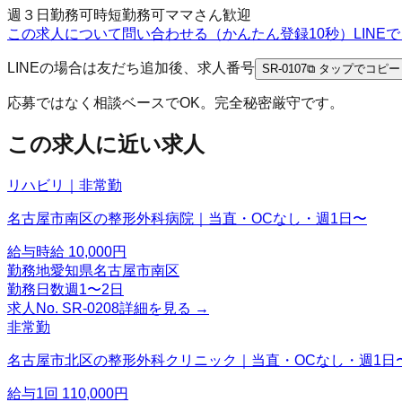
週３日勤務可
時短勤務可
ママさん歓迎
この求人について問い合わせる（かんたん登録10秒）
LIN
LINEの場合は友だち追加後、求人番号
SR-0107
⧉ タップでコピー
応募ではなく相談ベースでOK。完全秘密厳守です。
この求人に近い求人
リハビリ｜非常勤
名古屋市南区の整形外科病院｜当直・OCなし・週1日〜
給与
時給 10,000円
勤務地
愛知県名古屋市南区
勤務日数
週1〜2日
求人No.
SR-0208
詳細を見る →
非常勤
名古屋市北区の整形外科クリニック｜当直・OCなし・週1日
給与
1回 110,000円