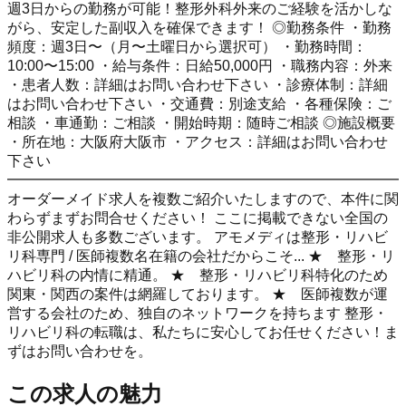
週3日からの勤務が可能！整形外科外来のご経験を活かしな
がら、安定した副収入を確保できます！ ◎勤務条件 ・勤務
頻度：週3日〜（月〜土曜日から選択可） ・勤務時間：
10:00〜15:00 ・給与条件：日給50,000円 ・職務内容：外来
・患者人数：詳細はお問い合わせ下さい ・診療体制：詳細
はお問い合わせ下さい ・交通費：別途支給 ・各種保険：ご
相談 ・車通勤：ご相談 ・開始時期：随時ご相談 ◎施設概要
・所在地：大阪府大阪市 ・アクセス：詳細はお問い合わせ
下さい
━━━━━━━━━━━━━━━━━━━━━━━━━━━
オーダーメイド求人を複数ご紹介いたしますので、本件に関
わらずまずお問合せください！ ここに掲載できない全国の
非公開求人も多数ございます。 アモメディは整形・リハビ
リ科専門 / 医師複数名在籍の会社だからこそ... ★ 整形・リ
ハビリ科の内情に精通。 ★ 整形・リハビリ科特化のため
関東・関西の案件は網羅しております。 ★ 医師複数が運
営する会社のため、独自のネットワークを持ちます 整形・
リハビリ科の転職は、私たちに安心してお任せください！ま
ずはお問い合わせを。
この求人の魅力