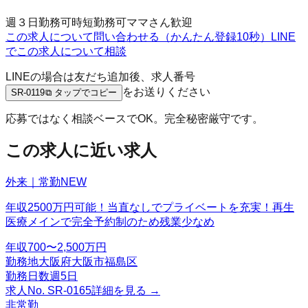
週３日勤務可
時短勤務可
ママさん歓迎
この求人について問い合わせる（かんたん登録10秒）
LINE
でこの求人について相談
LINEの場合は友だち追加後、求人番号
をお送りください
SR-0119
⧉ タップでコピー
応募ではなく相談ベースでOK。完全秘密厳守です。
この求人に近い求人
外来｜常勤
NEW
年収2500万円可能！当直なしでプライベートを充実！再生
医療メインで完全予約制のため残業少なめ
年収
700〜2,500万円
勤務地
大阪府大阪市福島区
勤務日数
週5日
求人No.
SR-0165
詳細を見る →
非常勤