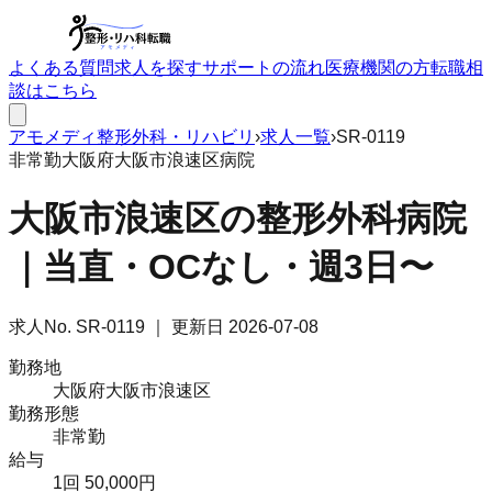
よくある質問
求人を探す
サポートの流れ
医療機関の方
転職相
談はこちら
アモメディ
整形外科・リハビリ
›
求人一覧
›
SR-0119
非常勤
大阪府大阪市浪速区
病院
大阪市浪速区の整形外科病院
｜当直・OCなし・週3日〜
求人No.
SR-0119
｜ 更新日
2026-07-08
勤務地
大阪府大阪市浪速区
勤務形態
非常勤
給与
1回 50,000円