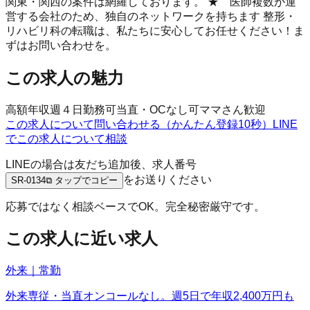
関東・関西の案件は網羅しております。 ★ 医師複数が運
営する会社のため、独自のネットワークを持ちます 整形・
リハビリ科の転職は、私たちに安心してお任せください！ま
ずはお問い合わせを。
この求人の魅力
高額年収
週４日勤務可
当直・OCなし可
ママさん歓迎
この求人について問い合わせる（かんたん登録10秒）
LINE
でこの求人について相談
LINEの場合は友だち追加後、求人番号
をお送りください
SR-0134
⧉ タップでコピー
応募ではなく相談ベースでOK。完全秘密厳守です。
この求人に近い求人
外来｜常勤
外来専従・当直オンコールなし。週5日で年収2,400万円も