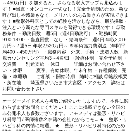
～450万円）を加えると、さらなる収入アップも見込めま
す！ ■当直・オンコール一切なし！完全予約制のため、急な
呼び出しや残業もなく、メリハリのある働き方が実現できま
す！ ■整形外科医としての経験を活かしながら、脂肪採取・
注入という新たな専門スキルも習得できる環境です！ ◎勤
務条件 ・勤務日数 週5日（週4日勤務可） ・勤務時間
9:00-18:00 ・当直回数 なし ・給与条件 週4日 年収2,016
万円～ / 週5日 年収2,520万円～ ※学術協力費別途（年間平
均400～450万円） ・職務内容 外来、手術 ・患者人数 新
規カウンセリング平均3～4名/日 ・診療体制 完全予約制 ・
交通費 別途支給 ・休日 詳細はお問い合わせ下さ
い ・休暇 夏季、有給休暇、年末年始 ・各種保険 完
備 ・車通勤 ご相談 ・開始時期 随時ご相談 ◎施設概要
・所在地 埼玉県さいたま市大宮区 ・アクセス 詳細は
お問い合わせ下さい
━━━━━━━━━━━━━━━━━━━━━━━━━━━
オーダーメイド求人を複数ご紹介いたしますので、本件に関
わらずまずお問合せください！ ここに掲載できない全国の
非公開求人も多数ございます。 アモメディは整形・リハビ
リ科専門 / 医師複数名在籍の会社だからこそ... ★ 整形・リ
ハビリ科の内情に精通。 ★ 整形・リハビリ科特化のため