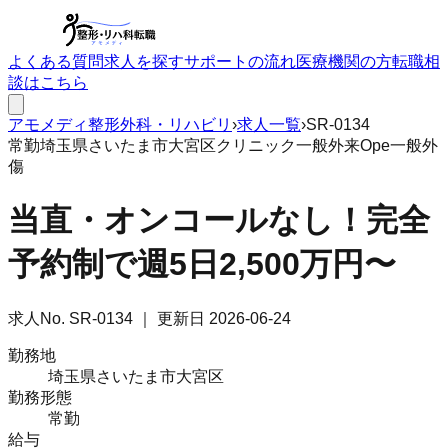
よくある質問
求人を探す
サポートの流れ
医療機関の方
転職相
談はこちら
アモメディ
整形外科・リハビリ
›
求人一覧
›
SR-0134
常勤
埼玉県さいたま市大宮区
クリニック
一般外来
Ope一般外
傷
当直・オンコールなし！完全
予約制で週5日2,500万円〜
求人No.
SR-0134
｜ 更新日
2026-06-24
勤務地
埼玉県さいたま市大宮区
勤務形態
常勤
給与