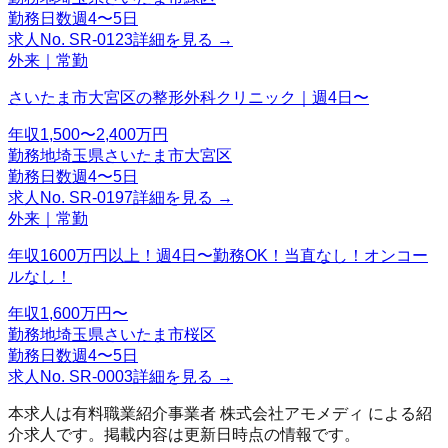
勤務日数
週4〜5日
求人No.
SR-0123
詳細を見る →
外来｜常勤
さいたま市大宮区の整形外科クリニック｜週4日〜
年収
1,500〜2,400万円
勤務地
埼玉県さいたま市大宮区
勤務日数
週4〜5日
求人No.
SR-0197
詳細を見る →
外来｜常勤
年収1600万円以上！週4日〜勤務OK！当直なし！オンコー
ルなし！
年収
1,600万円〜
勤務地
埼玉県さいたま市桜区
勤務日数
週4〜5日
求人No.
SR-0003
詳細を見る →
本求人は有料職業紹介事業者
株式会社アモメディ
による紹
介求人です。掲載内容は更新日時点の情報です。