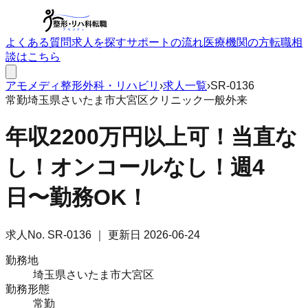
よくある質問
求人を探す
サポートの流れ
医療機関の方
転職相
談はこちら
アモメディ
整形外科・リハビリ
›
求人一覧
›
SR-0136
常勤
埼玉県さいたま市大宮区
クリニック
一般外来
年収2200万円以上可！当直な
し！オンコールなし！週4
日〜勤務OK！
求人No.
SR-0136
｜ 更新日
2026-06-24
勤務地
埼玉県さいたま市大宮区
勤務形態
常勤