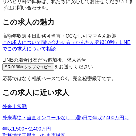
リハビリ科の転職は、私たちに安心してお任せください！ま
ずはお問い合わせを。
この求人の魅力
高額年収
週４日勤務可
当直・OCなし可
ママさん歓迎
この求人について問い合わせる（かんたん登録10秒）
LINE
でこの求人について相談
LINEの場合は友だち追加後、求人番号
をお送りください
SR-0136
⧉ タップでコピー
応募ではなく相談ベースでOK。完全秘密厳守です。
この求人に近い求人
外来｜常勤
外来専従・当直オンコールなし。週5日で年収2,400万円も
年収
1,500〜2,400万円
勤務地
埼玉県さいたま市緑区