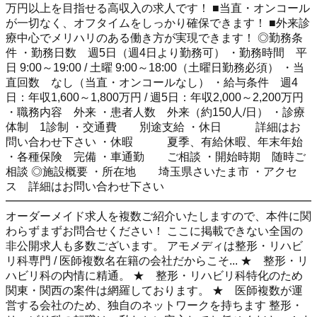
万円以上を目指せる高収入の求人です！ ■当直・オンコール
が一切なく、オフタイムをしっかり確保できます！ ■外来診
療中心でメリハリのある働き方が実現できます！ ◎勤務条
件 ・勤務日数 週5日（週4日より勤務可） ・勤務時間 平
日 9:00～19:00 / 土曜 9:00～18:00（土曜日勤務必須） ・当
直回数 なし（当直・オンコールなし） ・給与条件 週4
日：年収1,600～1,800万円 / 週5日：年収2,000～2,200万円
・職務内容 外来 ・患者人数 外来（約150人/日） ・診療
体制 1診制 ・交通費 別途支給 ・休日 詳細はお
問い合わせ下さい ・休暇 夏季、有給休暇、年末年始
・各種保険 完備 ・車通勤 ご相談 ・開始時期 随時ご
相談 ◎施設概要 ・所在地 埼玉県さいたま市 ・アクセ
ス 詳細はお問い合わせ下さい
━━━━━━━━━━━━━━━━━━━━━━━━━━━
オーダーメイド求人を複数ご紹介いたしますので、本件に関
わらずまずお問合せください！ ここに掲載できない全国の
非公開求人も多数ございます。 アモメディは整形・リハビ
リ科専門 / 医師複数名在籍の会社だからこそ... ★ 整形・リ
ハビリ科の内情に精通。 ★ 整形・リハビリ科特化のため
関東・関西の案件は網羅しております。 ★ 医師複数が運
営する会社のため、独自のネットワークを持ちます 整形・