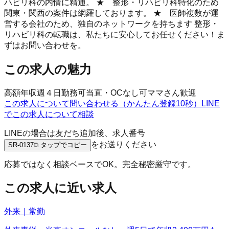
ハビリ科の内情に精通。 ★ 整形・リハビリ科特化のため
関東・関西の案件は網羅しております。 ★ 医師複数が運
営する会社のため、独自のネットワークを持ちます 整形・
リハビリ科の転職は、私たちに安心してお任せください！ま
ずはお問い合わせを。
この求人の魅力
高額年収
週４日勤務可
当直・OCなし可
ママさん歓迎
この求人について問い合わせる（かんたん登録10秒）
LINE
でこの求人について相談
LINEの場合は友だち追加後、求人番号
をお送りください
SR-0137
⧉ タップでコピー
応募ではなく相談ベースでOK。完全秘密厳守です。
この求人に近い求人
外来｜常勤