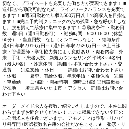
切なく、プライベートも充実した働き方が実現できます！ ■
週4日から勤務可能なため、ライフワークバランスを充実で
きます！ ■週5日勤務で年収2,500万円以上の高収入を目指せ
ます！ ■完全予約制クリニックのため残業・急な呼び出しな
し。腰を据えて診療に集中できます！ ◎勤務条件 ・勤務日
数 週5日（週4日勤務可） ・勤務時間 9:00-18:00（休憩
60分） ・当直回数 なし（オンコールなし） ・給与条件
週4日 年収2,016万円～ / 週5日 年収2,520万円～ ※土日診
療・管理医師・学術協力費により変動あり ・職務内容 外
来、手術 ・患者人数 新規カウンセリング 平均3～4名/日
（最大6名） ・診療体制 詳細はお問い合わせ下さい ・交
通費 別途支給 ・休日 詳細はお問い合わせ下さい
・休暇 夏季、有給休暇、年末年始 ・各種保険 完備
・車通勤 ご相談 ・開始時期 随時ご相談 ◎施設概要 ・
所在地 埼玉県さいたま市 ・アクセス 詳細はお問い合
わせ下さい
━━━━━━━━━━━━━━━━━━━━━━━━━━━
オーダーメイド求人を複数ご紹介いたしますので、本件に関
わらずまずお問合せください！ ここに掲載できない全国の
非公開求人も多数ございます。 アモメディは整形・リハビ
リ科専門 / 医師複数名在籍の会社だからこそ... ★ 整形・リ