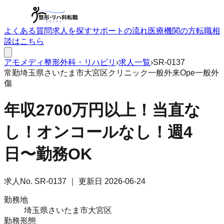
よくある質問
求人を探す
サポートの流れ
医療機関の方
転職相
談はこちら
アモメディ
整形外科・リハビリ
›
求人一覧
›
SR-0137
常勤
埼玉県さいたま市大宮区
クリニック
一般外来
Ope一般外
傷
年収2700万円以上！当直な
し！オンコールなし！週4
日〜勤務OK
求人No.
SR-0137
｜ 更新日
2026-06-24
勤務地
埼玉県さいたま市大宮区
勤務形態