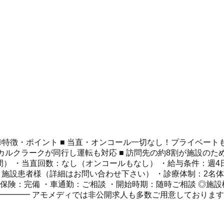
特徴・ポイント ■ 当直・オンコール一切なし！プライベートも充
カルクラークが同行し運転も対応 ■ 訪問先の約8割が施設のた
8時間） ・当直回数：なし（オンコールもなし） ・給与条件：週4日：
0名＋施設患者様（詳細はお問い合わせ下さい） ・診療体制：2
保険：完備 ・車通勤：ご相談 ・開始時期：随時ご相談 ◎施設
━━━━ アモメディでは非公開求人も多数ご用意しております