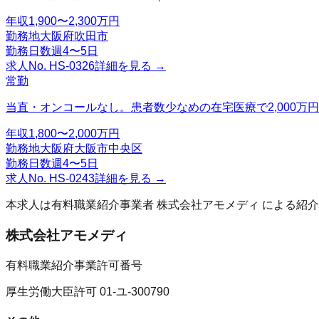
年収
1,900〜2,300万円
勤務地
大阪府吹田市
勤務日数
週4〜5日
求人No.
HS-0326
詳細を見る →
常勤
当直・オンコールなし。患者数少なめの在宅医療で2,000万円
年収
1,800〜2,000万円
勤務地
大阪府大阪市中央区
勤務日数
週4〜5日
求人No.
HS-0243
詳細を見る →
本求人は有料職業紹介事業者
株式会社アモメディ
による紹介
株式会社アモメディ
有料職業紹介事業許可番号
厚生労働大臣許可 01-ユ-300790