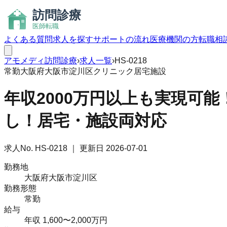
よくある質問
求人を探す
サポートの流れ
医療機関の方
転職相
アモメディ
訪問診療
›
求人一覧
›
HS-0218
常勤
大阪府大阪市淀川区
クリニック
居宅
施設
年収2000万円以上も実現可
し！居宅・施設両対応
求人No.
HS-0218
｜ 更新日
2026-07-01
勤務地
大阪府大阪市淀川区
勤務形態
常勤
給与
年収 1,600〜2,000万円