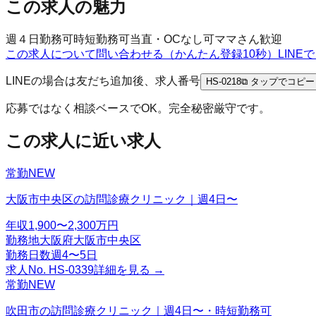
この求人の魅力
週４日勤務可
時短勤務可
当直・OCなし可
ママさん歓迎
この求人について問い合わせる（かんたん登録10秒）
LIN
LINEの場合は友だち追加後、求人番号
HS-0218
⧉ タップでコピー
応募ではなく相談ベースでOK。完全秘密厳守です。
この求人に近い求人
常勤
NEW
大阪市中央区の訪問診療クリニック｜週4日〜
年収
1,900〜2,300万円
勤務地
大阪府大阪市中央区
勤務日数
週4〜5日
求人No.
HS-0339
詳細を見る →
常勤
NEW
吹田市の訪問診療クリニック｜週4日〜・時短勤務可