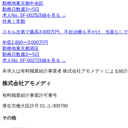
勤務地
東京都中央区
勤務日数
週3〜5日
求人No.
SF-0025
詳細を見る →
外来｜常勤
スキル次第で最高3,000万円。不妊治療も手がけ、当直なし
年収
1,800〜3,000万円
勤務地
東京都港区
勤務日数
週3〜5日
求人No.
SF-0027
詳細を見る →
本求人は有料職業紹介事業者
株式会社アモメディ
による紹介
株式会社アモメディ
有料職業紹介事業許可番号
厚生労働大臣許可 01-ユ-300790
その他