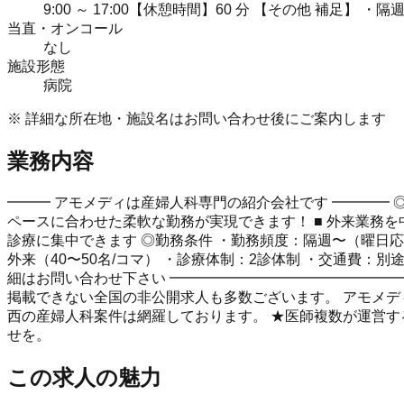
9:00 ～ 17:00【休憩時間】60 分 【その他 補足】 ・
当直・オンコール
なし
施設形態
病院
※ 詳細な所在地・施設名はお問い合わせ後にご案内します
業務内容
━━━ アモメディは産婦人科専門の紹介会社です ━━━━ 
ペースに合わせた柔軟な勤務が実現できます！ ■ 外来業務
診療に集中できます ◎勤務条件 ・勤務頻度：隔週〜（曜日応相談）
外来（40〜50名/コマ） ・診療体制：2診体制 ・交通費：
細はお問い合わせ下さい ━━━━━━━━━━━━━━━━
掲載できない全国の非公開求人も多数ございます。 アモメディは
西の産婦人科案件は網羅しております。 ★医師複数が運営す
せを。
この求人の魅力