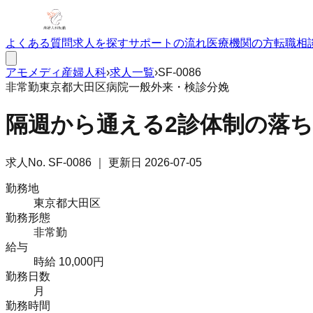
よくある質問
求人を探す
サポートの流れ
医療機関の方
転職相
アモメディ
産婦人科
›
求人一覧
›
SF-0086
非常勤
東京都大田区
病院
一般外来・検診
分娩
隔週から通える2診体制の落
求人No.
SF-0086
｜ 更新日
2026-07-05
勤務地
東京都大田区
勤務形態
非常勤
給与
時給 10,000円
勤務日数
月
勤務時間