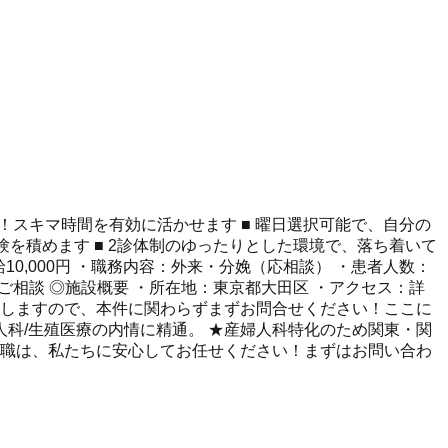
す！スキマ時間を有効に活かせます ■ 曜日選択可能で、自分の
を積めます ■ 2診体制のゆったりとした環境で、落ち着いて
給10,000円 ・職務内容：外来・分娩（応相談） ・患者人数：
時ご相談 ◎施設概要 ・所在地：東京都大田区 ・アクセス：詳
たしますので、本件に関わらずまずお問合せください！ここに
婦人科/生殖医療の内情に精通。 ★産婦人科特化のため関東・関
転職は、私たちに安心してお任せください！まずはお問い合わ