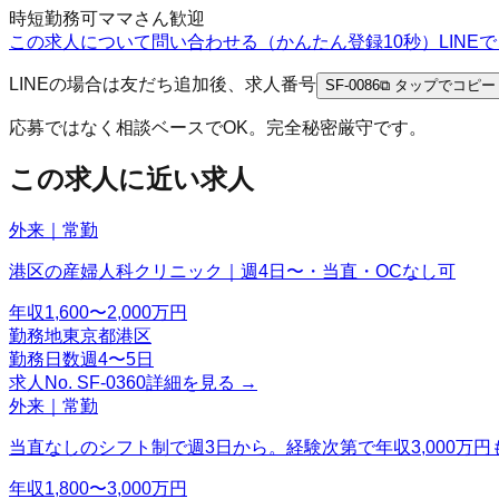
時短勤務可
ママさん歓迎
この求人について問い合わせる（かんたん登録10秒）
LIN
LINEの場合は友だち追加後、求人番号
SF-0086
⧉ タップでコピー
応募ではなく相談ベースでOK。完全秘密厳守です。
この求人に近い求人
外来｜常勤
港区の産婦人科クリニック｜週4日〜・当直・OCなし可
年収
1,600〜2,000万円
勤務地
東京都港区
勤務日数
週4〜5日
求人No.
SF-0360
詳細を見る →
外来｜常勤
当直なしのシフト制で週3日から。経験次第で年収3,000万円
年収
1,800〜3,000万円