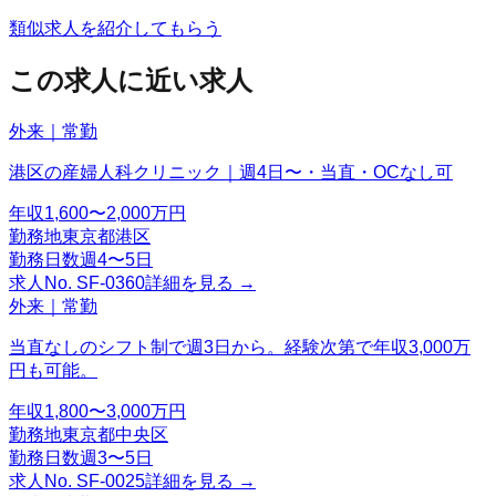
類似求人を紹介してもらう
この求人に近い求人
外来｜常勤
港区の産婦人科クリニック｜週4日〜・当直・OCなし可
年収
1,600〜2,000万円
勤務地
東京都港区
勤務日数
週4〜5日
求人No.
SF-0360
詳細を見る →
外来｜常勤
当直なしのシフト制で週3日から。経験次第で年収3,000万
円も可能。
年収
1,800〜3,000万円
勤務地
東京都中央区
勤務日数
週3〜5日
求人No.
SF-0025
詳細を見る →