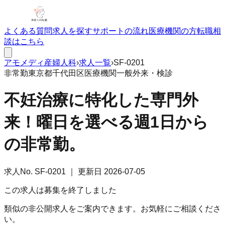
よくある質問
求人を探す
サポートの流れ
医療機関の方
転職相
談はこちら
アモメディ
産婦人科
›
求人一覧
›
SF-0201
非常勤
東京都千代田区
医療機関
一般外来・検診
不妊治療に特化した専門外
来！曜日を選べる週1日から
の非常勤。
求人No.
SF-0201
｜ 更新日
2026-07-05
この求人は募集を終了しました
類似の非公開求人をご案内できます。お気軽にご相談くださ
い。