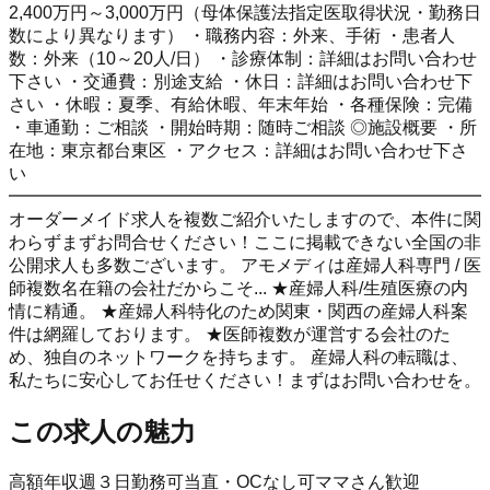
2,400万円～3,000万円（母体保護法指定医取得状況・勤務日
数により異なります） ・職務内容：外来、手術 ・患者人
数：外来（10～20人/日） ・診療体制：詳細はお問い合わせ
下さい ・交通費：別途支給 ・休日：詳細はお問い合わせ下
さい ・休暇：夏季、有給休暇、年末年始 ・各種保険：完備
・車通勤：ご相談 ・開始時期：随時ご相談 ◎施設概要 ・所
在地：東京都台東区 ・アクセス：詳細はお問い合わせ下さ
い
━━━━━━━━━━━━━━━━━━━━━━━━━━━
オーダーメイド求人を複数ご紹介いたしますので、本件に関
わらずまずお問合せください！ここに掲載できない全国の非
公開求人も多数ございます。 アモメディは産婦人科専門 / 医
師複数名在籍の会社だからこそ... ★産婦人科/生殖医療の内
情に精通。 ★産婦人科特化のため関東・関西の産婦人科案
件は網羅しております。 ★医師複数が運営する会社のた
め、独自のネットワークを持ちます。 産婦人科の転職は、
私たちに安心してお任せください！まずはお問い合わせを。
この求人の魅力
高額年収
週３日勤務可
当直・OCなし可
ママさん歓迎