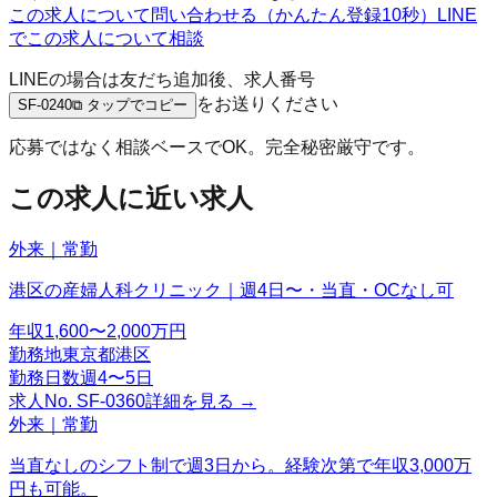
この求人について問い合わせる（かんたん登録10秒）
LINE
でこの求人について相談
LINEの場合は友だち追加後、求人番号
をお送りください
SF-0240
⧉ タップでコピー
応募ではなく相談ベースでOK。完全秘密厳守です。
この求人に近い求人
外来｜常勤
港区の産婦人科クリニック｜週4日〜・当直・OCなし可
年収
1,600〜2,000万円
勤務地
東京都港区
勤務日数
週4〜5日
求人No.
SF-0360
詳細を見る →
外来｜常勤
当直なしのシフト制で週3日から。経験次第で年収3,000万
円も可能。