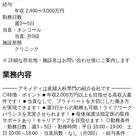
給与
年収 2,400〜3,000万円
勤務日数
週3〜5日
当直・オンコール
当直: 月0回
施設形態
クリニック
※ 詳細な所在地・施設名はお問い合わせ後にご案内します
業務内容
━━━ アモメディは産婦人科専門の紹介会社です ━━━━
◎特徴・ポイント ■ 年収2,000万円以上も目指せる高収入案
件です！ ■ 当直なしで、プライベートを大切にした働き方
が実現できます！ ■ 週3日からの勤務も可能！ライフワーク
バランスを充実させられます！ ■ 母体保護法指定医の取得
サポートあり！キャリアアップを目指せます！ ◎勤務条件
・勤務日数：週3～5日 ・勤務時間：平日 10:00～19:00、土
日 10:00～18:00 ・当直回数：なし（月0回） ・給与条件：