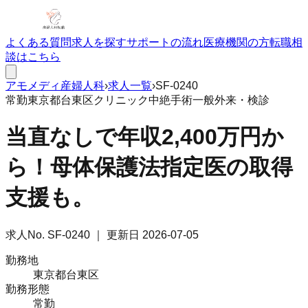
よくある質問
求人を探す
サポートの流れ
医療機関の方
転職相
談はこちら
アモメディ
産婦人科
›
求人一覧
›
SF-0240
常勤
東京都台東区
クリニック
中絶手術
一般外来・検診
当直なしで年収2,400万円か
ら！母体保護法指定医の取得
支援も。
求人No.
SF-0240
｜ 更新日
2026-07-05
勤務地
東京都台東区
勤務形態
常勤