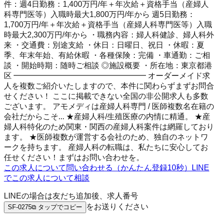
件：週4日勤務：1,400万円/年＋年次給＋資格手当（産婦人
科専門医等）入職時最大1,800万円/年から 週5日勤務：
1,700万円/年＋年次給＋資格手当（産婦人科専門医等）入職
時最大2,300万円/年から ・職務内容：婦人科健診、婦人科外
来 ・交通費：別途支給 ・休日：日曜日、祝日 ・休暇：夏
季、年末年始、有給休暇 ・各種保険：完備 ・車通勤：ご相
談 ・開始時期：随時ご相談 ◎施設概要 ・所在地：東京都港
区 ━━━━━━━━━━━━━━━━━ オーダーメイド求
人を複数ご紹介いたしますので、本件に関わらずまずお問合
せください！ ここに掲載できない全国の非公開求人も多数
ございます。 アモメディは産婦人科専門 / 医師複数名在籍の
会社だからこそ... ★産婦人科/生殖医療の内情に精通。 ★産
婦人科特化のため関東・関西の産婦人科案件は網羅しており
ます。 ★医師複数が運営する会社のため、独自のネットワ
ークを持ちます。 産婦人科の転職は、私たちに安心してお
任せください！まずはお問い合わせを。
この求人について問い合わせる（かんたん登録10秒）
LINE
でこの求人について相談
LINEの場合は友だち追加後、求人番号
をお送りください
SF-0275
⧉ タップでコピー