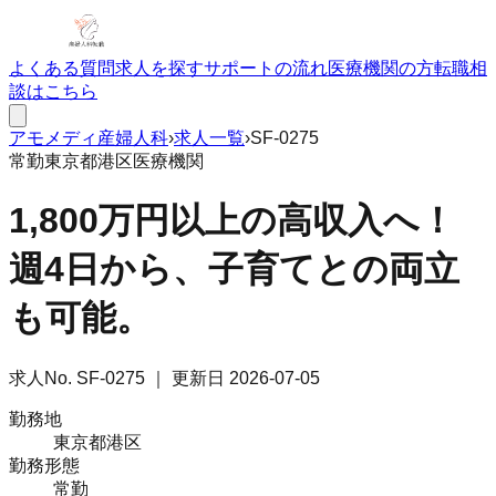
よくある質問
求人を探す
サポートの流れ
医療機関の方
転職相
談はこちら
アモメディ
産婦人科
›
求人一覧
›
SF-0275
常勤
東京都港区
医療機関
1,800万円以上の高収入へ！
週4日から、子育てとの両立
も可能。
求人No.
SF-0275
｜ 更新日
2026-07-05
勤務地
東京都港区
勤務形態
常勤