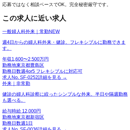
応募ではなく相談ベースでOK。完全秘密厳守です。
この求人に近い求人
一般婦人科外来｜常勤
NEW
週4日からの婦人科外来・健診。フレキシブルに勤務できま
す。
年収
1,600〜2,500万円
勤務地
東京都豊島区
勤務日数
週4or5 フレキシブルに対応可
求人No.
SF-0252
詳細を見る →
外来｜非常勤
健診の婦人科診察に絞ったシンプルな外来。半日や隔週勤務
も選べる。
給与
時給 12,000円
勤務地
東京都新宿区
勤務日数
週1日
求人No.
SF-0036
詳細を見る →