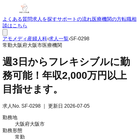
よくある質問
求人を探す
サポートの流れ
医療機関の方
転職相
談はこちら
アモメディ
産婦人科
›
求人一覧
›
SF-0298
常勤
大阪府大阪市
医療機関
週3日からフレキシブルに勤
務可能！年収2,000万円以上
目指せます。
求人No.
SF-0298
｜ 更新日
2026-07-05
勤務地
大阪府大阪市
勤務形態
常勤