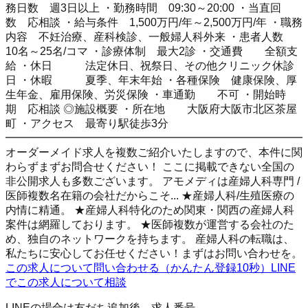
務日数 週3日以上 ・勤務時間 09:30～20:00 ・当直回
数 応相談 ・給与条件 1,500万円/年～2,500万円/年 ・職務
内容 不妊治療、産科検診、一般婦人科外来 ・患者人数
10名～25名/コマ ・診療体制 最大2診 ・交通費 全額支
給 ・休日 法定休日、祝祭日、その他クリニック休診
日 ・休暇 夏季、年末年始 ・各種保険 健康保険、厚
生年金、雇用保険、労災保険 ・車通勤 不可 ・開始時
期 応相談 ◎施設概要 ・所在地 大阪府大阪市北区茶屋
町 ・アクセス 最寄り駅徒歩3分
━━━━━━━━━━━━━━━━━━━━━━━━━━━
オーダーメイド求人を複数ご紹介いたしますので、本件に関
わらずまずお問合せください！ ここに掲載できない全国の
非公開求人も多数ございます。 アモメディは産婦人科専門 /
医師複数名在籍の会社だからこそ... ★産婦人科/生殖医療の
内情に精通。 ★産婦人科特化のため関東・関西の産婦人科
案件は網羅しております。 ★医師複数が運営する会社のた
め、独自のネットワークを持ちます。 産婦人科の転職は、
私たちに安心してお任せください！まずはお問い合わせを。
この求人について問い合わせる（かんたん登録10秒）
LINE
でこの求人について相談
LINEの場合は友だち追加後、求人番号