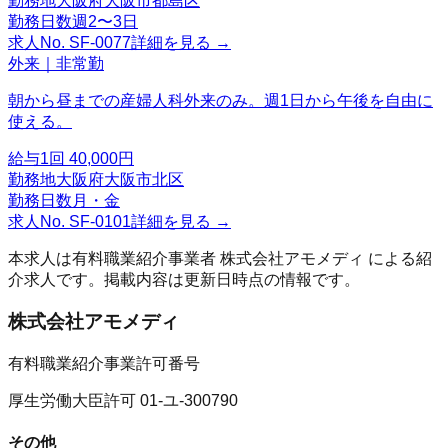
勤務地
大阪府大阪市都島区
勤務日数
週2〜3日
求人No.
SF-0077
詳細を見る →
外来｜非常勤
朝から昼までの産婦人科外来のみ。週1日から午後を自由に
使える。
給与
1回 40,000円
勤務地
大阪府大阪市北区
勤務日数
月・金
求人No.
SF-0101
詳細を見る →
本求人は有料職業紹介事業者
株式会社アモメディ
による紹
介求人です。掲載内容は更新日時点の情報です。
株式会社アモメディ
有料職業紹介事業許可番号
厚生労働大臣許可 01-ユ-300790
その他