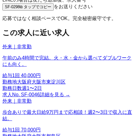
をお送りください
SF-0298
⧉ タップでコピー
応募ではなく相談ベースでOK。完全秘密厳守です。
この求人に近い求人
外来｜非常勤
午前のみ4時間で完結。火・水・金から選べてダブルワーク
にも向く。
給与
1回 40,000円
勤務地
大阪府大阪市東淀川区
勤務日数
週1〜2日
求人No.
SF-0046
詳細を見る →
外来｜非常勤
歩合ありで最大日給9万円まで応相談！週2〜3日で収入に直
結。
給与
1回 70,000円