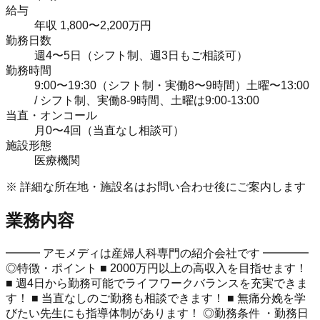
給与
年収 1,800〜2,200万円
勤務日数
週4〜5日（シフト制、週3日もご相談可）
勤務時間
9:00〜19:30（シフト制・実働8〜9時間）土曜〜13:00
/ シフト制、実働8-9時間、土曜は9:00-13:00
当直・オンコール
月0〜4回（当直なし相談可）
施設形態
医療機関
※ 詳細な所在地・施設名はお問い合わせ後にご案内します
業務内容
━━━ アモメディは産婦人科専門の紹介会社です ━━━━
◎特徴・ポイント ■ 2000万円以上の高収入を目指せます！
■ 週4日から勤務可能でライフワークバランスを充実できま
す！ ■ 当直なしのご勤務も相談できます！ ■ 無痛分娩を学
びたい先生にも指導体制があります！ ◎勤務条件 ・勤務日