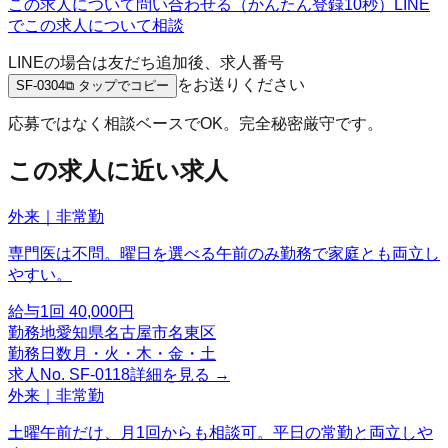
この求人について問い合わせる（かんたん登録10秒）
LINE
でこの求人について相談
LINEの場合は友だち追加後、求人番号
をお送りください
SF-0304
⧉ タップでコピー
応募ではなく相談ベースでOK。完全秘密厳守です。
この求人に近い求人
外来｜非常勤
専門医は不問。曜日を選べる午前のみ勤務で家庭とも両立し
やすい。
給与
1回 40,000円
勤務地
愛知県名古屋市名東区
勤務日数
月・火・木・金・土
求人No.
SF-0118
詳細を見る →
外来｜非常勤
土曜午前だけ、月1回からも相談可。平日の常勤と両立しや