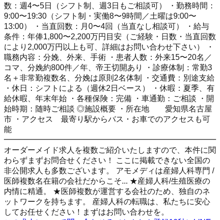
数：週4〜5日（シフト制、週3日もご相談可） ・勤務時間：
9:00〜19:30（シフト制・実働8〜9時間／土曜は9:00〜
13:00） ・当直回数：月0〜4回（当直なし相談可） ・給与
条件：年俸1,800〜2,200万円目安（ご経験・日数・当直回数
により2,000万円以上も可、詳細はお問い合わせ下さい） ・
職務内容：分娩、外来、手術 ・患者人数：外来15〜20名／
コマ、分娩約800件／年、帝王切開あり ・診療体制：常勤3
名＋非常勤複数名、分娩は原則2名体制 ・交通費：別途支給
・休日：シフトによる（週休2日ベース） ・休暇：夏季、有
給休暇、年末年始 ・各種保険：完備 ・車通勤：ご相談 ・開
始時期：随時ご相談 ◎施設概要 ・所在地 愛知県名古屋
市 ・アクセス 最寄り駅からバス・お車でのアクセスも可
能
━━━━━━━━━━━━━━━━━━━━━━━━━━━
オーダーメイド求人を複数ご紹介いたしますので、本件に関
わらずまずお問合せください！ ここに掲載できない全国の
非公開求人も多数ございます。 アモメディは産婦人科専門 /
医師複数名在籍の会社だからこそ... ★産婦人科/生殖医療の
内情に精通。 ★医師複数が運営する会社のため、独自のネ
ットワークを持ちます。 産婦人科の転職は、私たちに安心
してお任せください！まずはお問い合わせを。