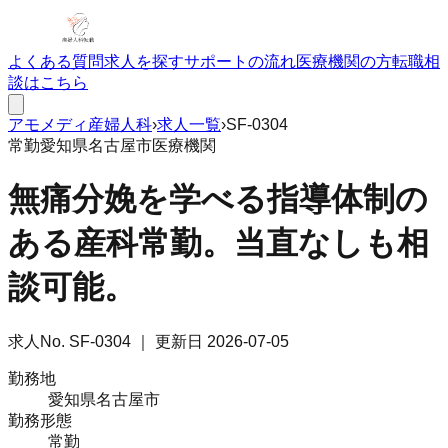
よくある質問
求人を探す
サポートの流れ
医療機関の方
転職相
談はこちら
アモメディ
産婦人科
›
求人一覧
›
SF-0304
常勤
愛知県名古屋市
医療機関
無痛分娩を学べる指導体制の
ある産科常勤。当直なしも相
談可能。
求人No.
SF-0304
｜ 更新日
2026-07-05
勤務地
愛知県名古屋市
勤務形態
常勤