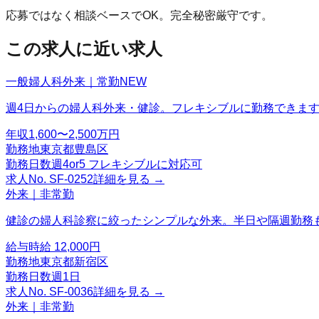
応募ではなく相談ベースでOK。完全秘密厳守です。
この求人に近い求人
一般婦人科外来｜常勤
NEW
週4日からの婦人科外来・健診。フレキシブルに勤務できま
年収
1,600〜2,500万円
勤務地
東京都豊島区
勤務日数
週4or5 フレキシブルに対応可
求人No.
SF-0252
詳細を見る →
外来｜非常勤
健診の婦人科診察に絞ったシンプルな外来。半日や隔週勤務
給与
時給 12,000円
勤務地
東京都新宿区
勤務日数
週1日
求人No.
SF-0036
詳細を見る →
外来｜非常勤