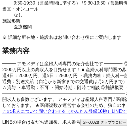
9:30-19:30（営業時間に準ずる） / 9:30-19:3
当直・オンコール
なし
施設形態
医療機関
※ 詳細な所在地・施設名はお問い合わせ後にご案内します
業務内容
━━━ アモメディは産婦人科専門の紹介会社です ━━━━ ◎
2000万円以上の高収入を目指せます！ ■ 産婦人科専門医の募集
週4日：2000万円、週5日：2800万円 ・職務内容：婦
通費：別途支給（自宅から新宿までの交通費は月3万円まで）
ム貸与 ・車通勤：不可 ・開始時期：随時ご相談 ◎施設概要
━━━━━━━━━━━━━━━━━━━━━━━━━━━ 
開求人も多数ございます。 アモメディは産婦人科専門 / 医師
しております。 ★医師複数が運営する会社のため、独自のネ
この求人について問い合わせる（かんたん登録10秒）
LIN
LINEの場合は友だち追加後、求人番号
SF-0332
⧉ タップでコピー