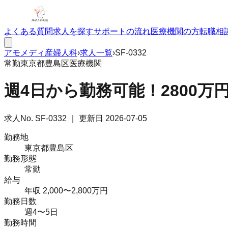
よくある質問
求人を探す
サポートの流れ
医療機関の方
転職相
アモメディ
産婦人科
›
求人一覧
›
SF-0332
常勤
東京都豊島区
医療機関
週4日から勤務可能！2800
求人No.
SF-0332
｜ 更新日
2026-07-05
勤務地
東京都豊島区
勤務形態
常勤
給与
年収 2,000〜2,800万円
勤務日数
週4〜5日
勤務時間