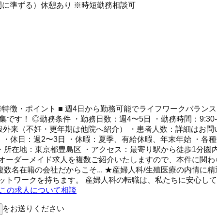
0（営業時間に準ずる）休憩あり ※時短勤務相談可
特徴・ポイント ■ 週4日から勤務可能でライフワークバランス
です！ ◎勤務条件 ・勤務日数：週4〜5日 ・勤務時間：9:30
人科一般外来（不妊・更年期は他院へ紹介） ・患者人数：詳細はお
 ・休日：週2〜3日 ・休暇：夏季、有給休暇、年末年始 ・
 ・所在地：東京都豊島区 ・アクセス：最寄り駅から徒歩1分圏
オーダーメイド求人を複数ご紹介いたしますので、本件に関わ
複数名在籍の会社だからこそ... ★産婦人科/生殖医療の内情
ットワークを持ちます。 産婦人科の転職は、私たちに安心し
Eでこの求人について相談
をお送りください