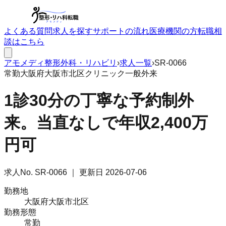
よくある質問
求人を探す
サポートの流れ
医療機関の方
転職相
談はこちら
アモメディ
整形外科・リハビリ
›
求人一覧
›
SR-0066
常勤
大阪府大阪市北区
クリニック
一般外来
1診30分の丁寧な予約制外
来。当直なしで年収2,400万
円可
求人No.
SR-0066
｜ 更新日
2026-07-06
勤務地
大阪府大阪市北区
勤務形態
常勤