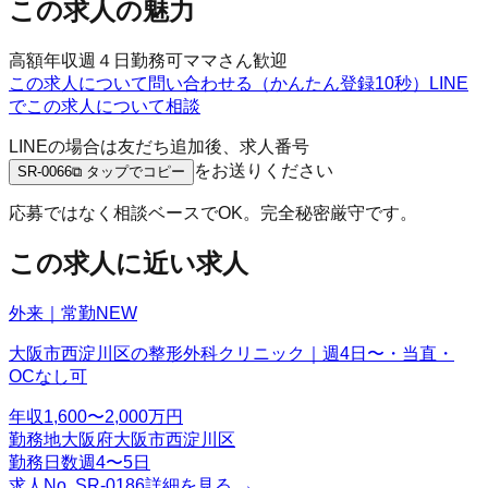
この求人の魅力
高額年収
週４日勤務可
ママさん歓迎
この求人について問い合わせる（かんたん登録10秒）
LINE
でこの求人について相談
LINEの場合は友だち追加後、求人番号
をお送りください
SR-0066
⧉ タップでコピー
応募ではなく相談ベースでOK。完全秘密厳守です。
この求人に近い求人
外来｜常勤
NEW
大阪市西淀川区の整形外科クリニック｜週4日〜・当直・
OCなし可
年収
1,600〜2,000万円
勤務地
大阪府大阪市西淀川区
勤務日数
週4〜5日
求人No.
SR-0186
詳細を見る →