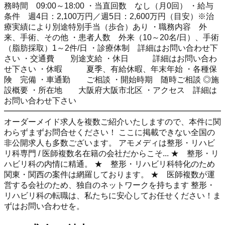
務時間 09:00～18:00 ・当直回数 なし（月0回） ・給与
条件 週4日：2,100万円／週5日：2,600万円（目安）※治
療実績により別途特別手当（歩合）あり ・職務内容 外
来、手術、その他 ・患者人数 外来（10～20名/日）、手術
（脂肪採取）1～2件/日 ・診療体制 詳細はお問い合わせ下
さい ・交通費 別途支給 ・休日 詳細はお問い合わ
せ下さい ・休暇 夏季、有給休暇、年末年始 ・各種保
険 完備 ・車通勤 ご相談 ・開始時期 随時ご相談 ◎施
設概要 ・所在地 大阪府大阪市北区 ・アクセス 詳細は
お問い合わせ下さい
━━━━━━━━━━━━━━━━━━━━━━━━━━━
オーダーメイド求人を複数ご紹介いたしますので、本件に関
わらずまずお問合せください！ ここに掲載できない全国の
非公開求人も多数ございます。 アモメディは整形・リハビ
リ科専門 / 医師複数名在籍の会社だからこそ... ★ 整形・リ
ハビリ科の内情に精通。 ★ 整形・リハビリ科特化のため
関東・関西の案件は網羅しております。 ★ 医師複数が運
営する会社のため、独自のネットワークを持ちます 整形・
リハビリ科の転職は、私たちに安心してお任せください！ま
ずはお問い合わせを。