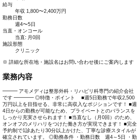
給与
年収 1,800〜2,400万円
勤務日数
週4〜5日
当直・オンコール
当直: 月0回
施設形態
クリニック
※ 詳細な所在地・施設名はお問い合わせ後にご案内します
業務内容
━━━ アモメディは整形外科・リハビリ科専門の紹介会社
です ━━━━ ◎特徴・ポイント ■週5日勤務で年収2,500
万円以上を目指せる、非常に高収入なポジションです！ ■週
4日からの勤務が可能なため、プライベートとのバランスを
しっかり充実させられます！ ■当直なし（月0回）のため、
オンオフのメリハリをつけた働き方が実現できます！ ■完全
予約制で1診あたり30分以上かけた、丁寧な診療スタイルが
確立されています。 ◎勤務条件 ・勤務日数 週4～5日 ・勤