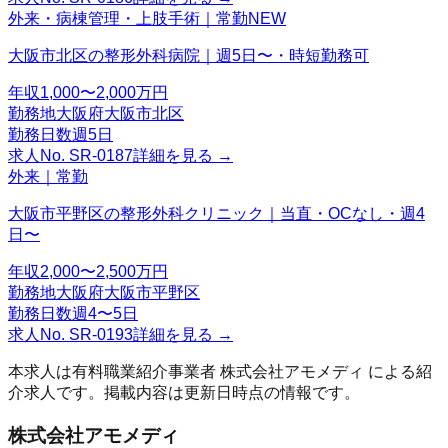
外来・病棟管理・上肢手術｜常勤
NEW
大阪市北区の整形外科病院｜週5日〜・時短勤務可
年収
1,000〜2,000万円
勤務地
大阪府大阪市北区
勤務日数
週5日
求人No.
SR-0187
詳細を見る →
外来｜常勤
大阪市平野区の整形外科クリニック｜当直・OCなし・週4
日〜
年収
2,000〜2,500万円
勤務地
大阪府大阪市平野区
勤務日数
週4〜5日
求人No.
SR-0193
詳細を見る →
本求人は有料職業紹介事業者
株式会社アモメディ
による紹
介求人です。掲載内容は更新日時点の情報です。
株式会社アモメディ